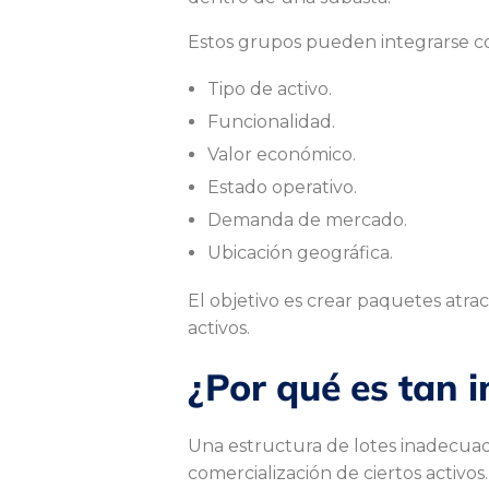
c
Estos grupos pueden integrarse c
t
Tipo de activo.
Funcionalidad.
u
Valor económico.
Estado operativo.
r
Demanda de mercado.
Ubicación geográfica.
a
El objetivo es crear paquetes atrac
activos.
c
¿Por qué es tan i
Una estructura de lotes inadecuada
i
comercialización de ciertos activos.