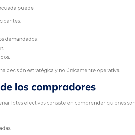
adecuada puede:
cipantes.
enos demandados.
n.
idos.
una decisión estratégica y no únicamente operativa.
l de los compradores
eñar lotes efectivos consiste en comprender quiénes son
adas.