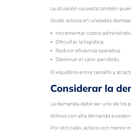
La situación opuesta también pue
s
Dividir activos en unidades dema
r
Incrementar costos administrativ
Dificultar la logística.
Reducir eficiencia operativa.
e
Disminuir el valor percibido.
El equilibrio entre tamaño y atrac
s
Considerar la d
u
La demanda debe ser uno de los pri
l
Activos con alta demanda pueden 
Por otro lado, activos con menor i