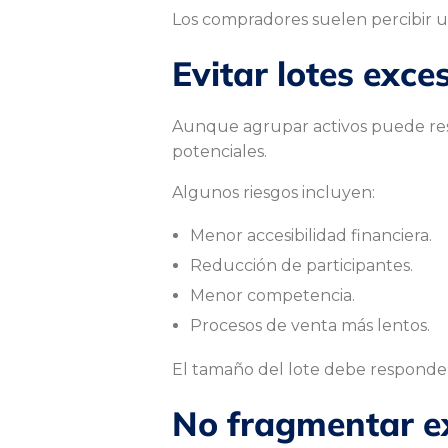
a
Los compradores suelen percibir u
Evitar lotes exc
m
Aunque agrupar activos puede resu
e
potenciales.
Algunos riesgos incluyen:
j
Menor accesibilidad financiera.
Reducción de participantes.
o
Menor competencia.
Procesos de venta más lentos.
r
El tamaño del lote debe responder 
No fragmentar ex
e