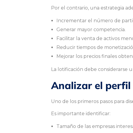
Por el contrario, una estrategia 
ó
Incrementar el número de parti
Generar mayor competencia.
n
Facilitar la venta de activos m
Reducir tiempos de monetizació
d
Mejorar los precios finales obten
La lotificación debe considerarse 
e
Analizar el perfi
l
Uno de los primeros pasos para dis
Es importante identificar:
o
Tamaño de las empresas interes