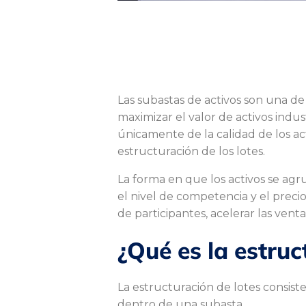
E
Las subastas de activos son una de
s
maximizar el valor de activos indu
únicamente de la calidad de los ac
t
estructuración de los lotes.
La forma en que los activos se ag
el nivel de competencia y el precio
r
de participantes, acelerar las venta
¿Qué es la estru
u
La estructuración de lotes consist
dentro de una subasta.