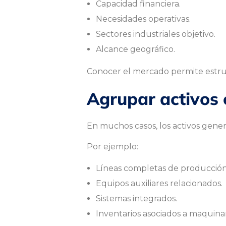
Capacidad financiera.
t
Necesidades operativas.
Sectores industriales objetivo.
e
Alcance geográfico.
Conocer el mercado permite estruc
s
Agrupar activos
p
En muchos casos, los activos gen
Por ejemplo:
a
Líneas completas de producción
Equipos auxiliares relacionados.
r
Sistemas integrados.
Inventarios asociados a maquinar