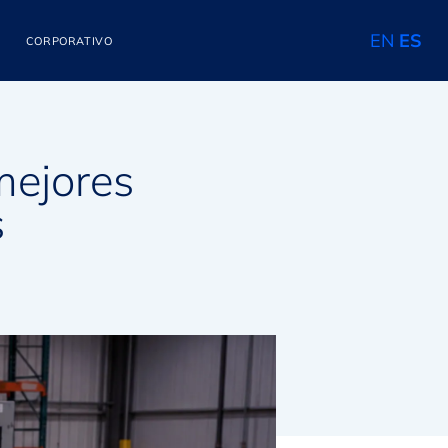
EN
ES
CORPORATIVO
mejores
s