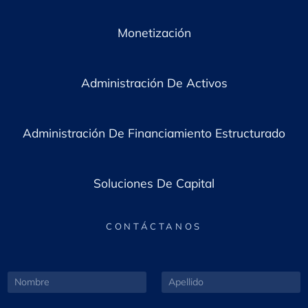
Monetización
Administración De Activos
Administración De Financiamiento Estructurado
Soluciones De Capital
CONTÁCTANOS
*
N
A
o
p
o
m
e