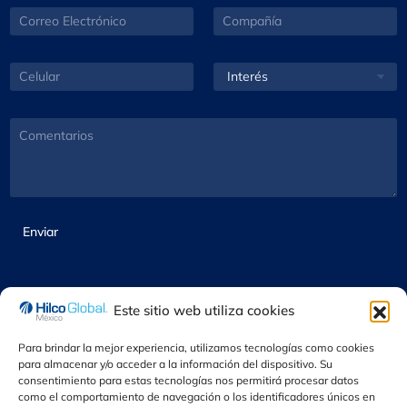
b
l
C
C
p
r
l
o
o
a
e
i
r
m
ñ
*
d
r
p
í
C
I
o
e
a
a
e
n
*
o
ñ
*
l
t
E
í
u
e
C
l
a
l
r
o
e
*
a
é
m
c
r
s
e
t
*
*
n
r
t
ó
a
Enviar
n
r
i
i
c
o
o
s
*
Este sitio web utiliza cookies
Para brindar la mejor experiencia, utilizamos tecnologías como cookies
para almacenar y/o acceder a la información del dispositivo. Su
consentimiento para estas tecnologías nos permitirá procesar datos
como el comportamiento de navegación o los identificadores únicos en
© 2024 Hilco Global México. Todos los derechos reservados,