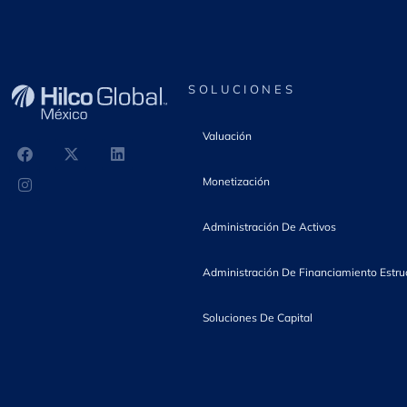
r
SOLUCIONES
a
Valuación
c
Monetización
i
Administración De Activos
Administración De Financiamiento Estru
ó
Soluciones De Capital
n