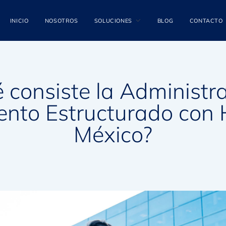
INICIO
NOSOTROS
SOLUCIONES
BLOG
CONTACTO
 consiste la Administr
ento Estructurado con H
México?