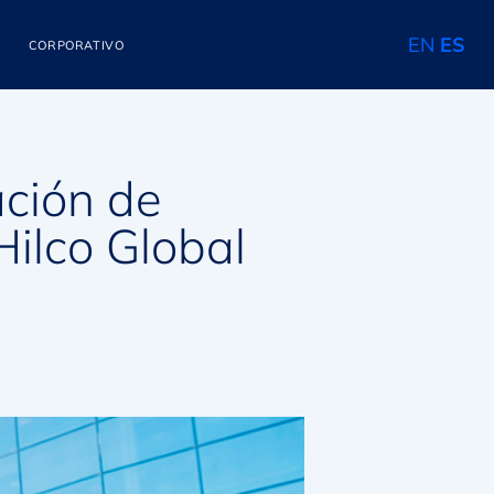
EN
ES
CORPORATIVO
ación de
ilco Global