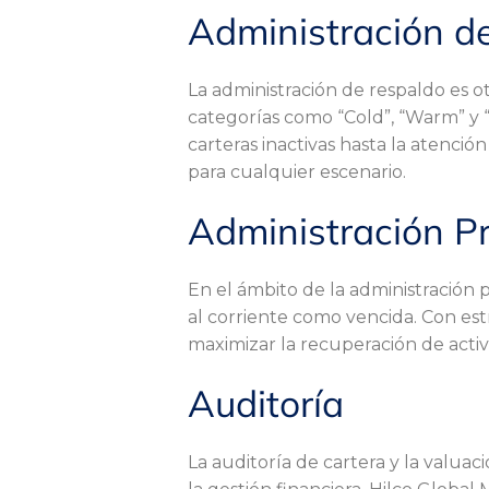
Administración d
é
La administración de respaldo es ot
c
categorías como “Cold”, “Warm” y “
carteras inactivas hasta la atención
para cualquier escenario.
o
Administración P
n
En el ámbito de la administración 
al corriente como vencida. Con est
s
maximizar la recuperación de activo
Auditoría
i
La auditoría de cartera y la valuac