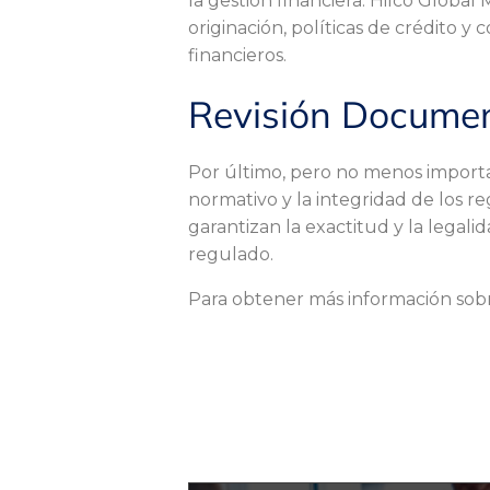
la gestión financiera. Hilco Globa
s
originación, políticas de crédito y
financieros.
t
Revisión Documen
e
Por último, pero no menos importan
normativo y la integridad de los r
garantizan la exactitud y la legal
l
regulado.
Para obtener más información sobre
a
A