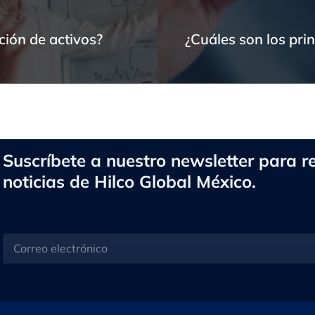
ción de activos?
¿Cuáles son los prin
Suscríbete a nuestro newsletter para re
noticias de Hilco Global México.
C
o
r
r
e
o