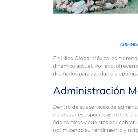
¿
ADMINI
En Hilco Global México, comprende
E
dinámico actual. Por ello, ofrece
diseñados para ayudarte a optimizar
n
Administración M
q
Dentro de sus servicios de adminis
necesidades específicas de sus clie
fideicomisos y cuentas por cobrar.
u
optimizando su rendimiento y miti