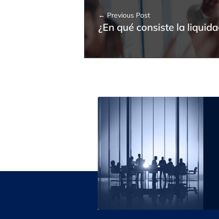
d
Previous Post
¿En qué consiste la liquida
m
i
n
i
s
t