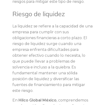
riesgos para mitigar este tipo de riesgo.
e
Riesgo de liquidez
r
o
La liquidez se refiere a la capacidad de una
empresa para cumplir con sus
s
obligaciones financieras a corto plazo. El
riesgo de liquidez surge cuando una
p
empresa enfrenta dificultades para
obtener efectivo cuando lo necesita, lo
a
que puede llevar a problemas de
solvencia e incluso a la quiebra. Es
r
fundamental mantener una sólida
posición de liquidez y diversificar las
a
fuentes de financiamiento para mitigar
este riesgo.
l
En
Hilco
Global
México
, comprendemos