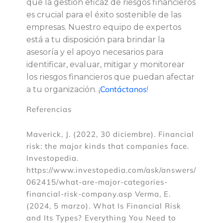
que la gestión eficaz de riesgos financieros
a
es crucial para el éxito sostenible de las
empresas. Nuestro equipo de expertos
s
está a tu disposición para brindar la
asesoría y el apoyo necesarios para
e
identificar, evaluar, mitigar y monitorear
los riesgos financieros que puedan afectar
m
Contáctanos
a tu organización. ¡
!
p
Referencias
r
Maverick, J. (2022, 30 diciembre). Financial
risk: the major kinds that companies face.
e
Investopedia.
https://www.investopedia.com/ask/answers/
s
062415/what-are-major-categories-
financial-risk-company.asp Verma, E.
a
(2024, 5 marzo). What Is Financial Risk
and Its Types? Everything You Need to