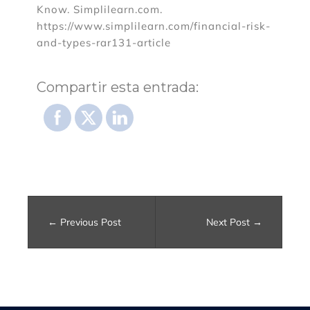
s
Know. Simplilearn.com.
https://www.simplilearn.com/financial-risk-
?
and-types-rar131-article
Compartir esta entrada:
Previous Post
Next Post