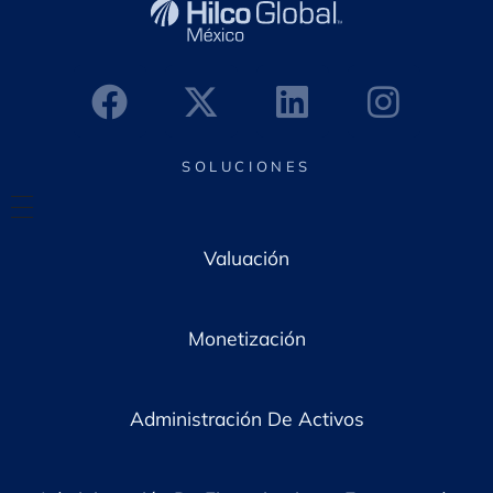
t
r
ó
n
i
c
o
*
SOLUCIONES
Valuación
Monetización
Administración De Activos