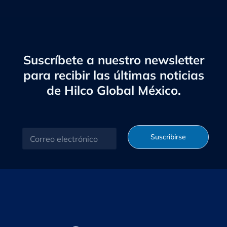
Suscríbete a nuestro newsletter
para recibir las últimas noticias
de Hilco Global México.
C
Suscribirse
o
r
r
e
o
e
l
e
c