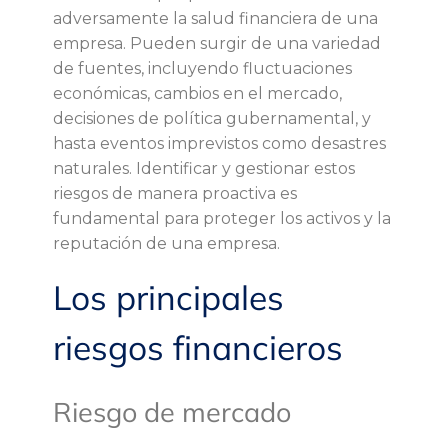
o
adversamente la salud financiera de una
empresa. Pueden surgir de una variedad
s
de fuentes, incluyendo fluctuaciones
económicas, cambios en el mercado,
p
decisiones de política gubernamental, y
hasta eventos imprevistos como desastres
r
naturales. Identificar y gestionar estos
riesgos de manera proactiva es
i
fundamental para proteger los activos y la
reputación de una empresa.
n
Los principales
c
riesgos financieros
i
p
Riesgo de mercado