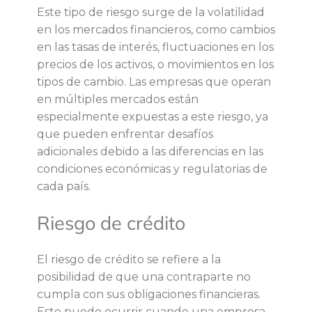
a
Este tipo de riesgo surge de la volatilidad
en los mercados financieros, como cambios
l
en las tasas de interés, fluctuaciones en los
precios de los activos, o movimientos en los
e
tipos de cambio. Las empresas que operan
en múltiples mercados están
s
especialmente expuestas a este riesgo, ya
que pueden enfrentar desafíos
r
adicionales debido a las diferencias en las
condiciones económicas y regulatorias de
i
cada país.
e
Riesgo de crédito
s
El riesgo de crédito se refiere a la
posibilidad de que una contraparte no
g
cumpla con sus obligaciones financieras.
Esto puede ocurrir cuando una empresa