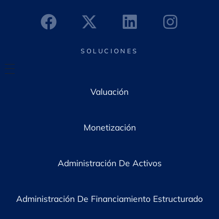
n
i
c
o
*
SOLUCIONES
Valuación
Monetización
Administración De Activos
Administración De Financiamiento Estructurado