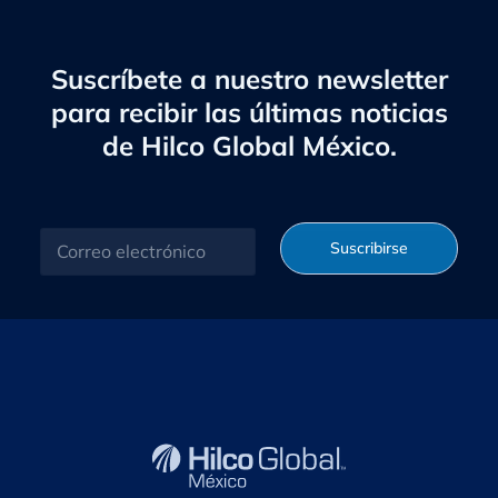
Suscríbete a nuestro newsletter
para recibir las últimas noticias
de Hilco Global México.
C
Suscribirse
o
r
r
e
o
e
l
e
c
t
r
ó