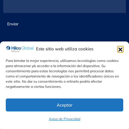
a
é
m
c
r
s
e
t
*
*
n
r
t
*
ó
a
Enviar
*
n
r
C
i
i
o
c
o
m
o
s
p
*
Este sitio web utiliza cookies
a
ñ
Para brindar la mejor experiencia, utilizamos tecnologías como cookies
í
para almacenar y/o acceder a la información del dispositivo. Su
a
consentimiento para estas tecnologías nos permitirá procesar datos
como el comportamiento de navegación o los identificadores únicos en
© 2024 Hilco Global México. Todos los derechos reservados,
este sitio. No dar su consentimiento o retirarlo podría afectar
negativamente a ciertas funciones.
Aceptar
Aviso de Privacidad
Aviso de Privacidad