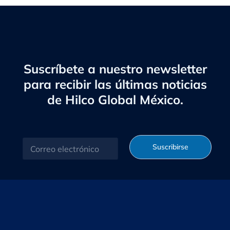
Suscríbete a nuestro newsletter
para recibir las últimas noticias
de Hilco Global México.
C
Suscribirse
o
r
r
e
o
e
l
e
c