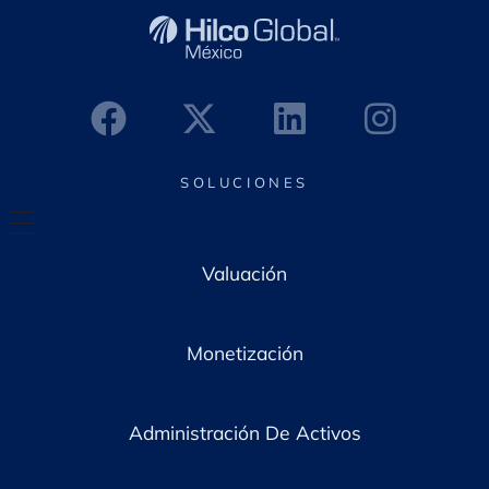
t
r
ó
n
i
c
o
*
SOLUCIONES
Valuación
Monetización
Administración De Activos