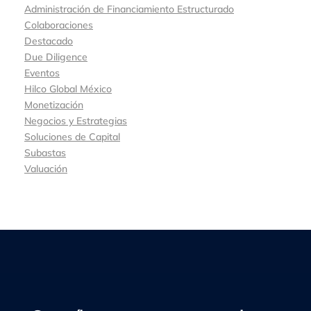
Administración de Financiamiento Estructurado
Colaboraciones
Destacado
Due Diligence
Eventos
Hilco Global México
Monetización
Negocios y Estrategias
Soluciones de Capital
Subastas
Valuación