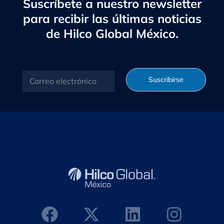
Suscríbete a nuestro newsletter
para recibir las últimas noticias
de Hilco Global México.
C
Suscribirse
o
r
r
e
o
e
l
e
c
t
r
ó
n
i
c