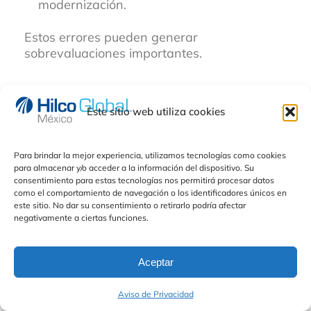
modernización.
Estos errores pueden generar
sobrevaluaciones importantes.
Importancia del
Este sitio web utiliza cookies
análisis de
escenarios
Para brindar la mejor experiencia, utilizamos tecnologías como cookies
para almacenar y/o acceder a la información del dispositivo. Su
consentimiento para estas tecnologías nos permitirá procesar datos
como el comportamiento de navegación o los identificadores únicos en
este sitio. No dar su consentimiento o retirarlo podría afectar
En activos con límites operativos es
negativamente a ciertas funciones.
recomendable trabajar con distintos
escenarios:
Aceptar
Continuidad operativa.
Aviso de Privacidad
Reestructuración.