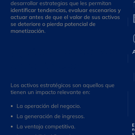
b
desarrollar estrategias que les permitan
r
identificar tendencias, evaluar escenarios y
e
actuar antes de que el valor de sus activos
*
l
C
se deteriore o pierda potencial de
l
o
i
monetización
.
r
r
e
¿Qué son los activos
o
A
E
C
l
estratégicos?
e
e
l
c
í
u
I
t
l
r
Los activos estratégicos son aquellos que
a
ó
r
tienen un impacto relevante en:
C
n
*
o
i
m
La operación del negocio.
c
e
o
La generación de ingresos.
n
*
t
E
La ventaja competitiva.
a
n
r
v