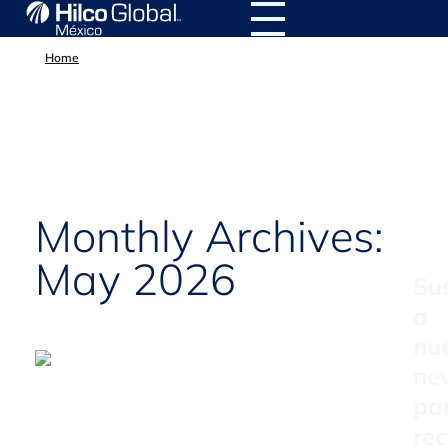
Home
Monthly Archives:
May 2026
Su
a
nu
ne
pa
rec