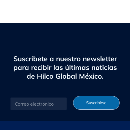
Suscríbete a nuestro newsletter
para recibir las últimas noticias
de Hilco Global México.
C
Suscribirse
o
r
r
e
o