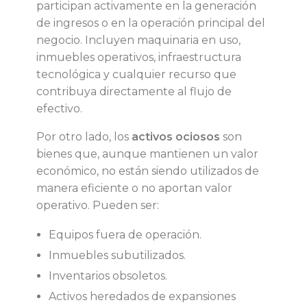
participan activamente en la generación
s
de ingresos o en la operación principal del
negocio. Incluyen maquinaria en uso,
y
inmuebles operativos, infraestructura
tecnológica y cualquier recurso que
p
contribuya directamente al flujo de
efectivo.
r
Por otro lado, los
activos ociosos
son
o
bienes que, aunque mantienen un valor
económico, no están siendo utilizados de
d
manera eficiente o no aportan valor
operativo. Pueden ser:
u
Equipos fuera de operación.
c
Inmuebles subutilizados.
Inventarios obsoletos.
t
Activos heredados de expansiones