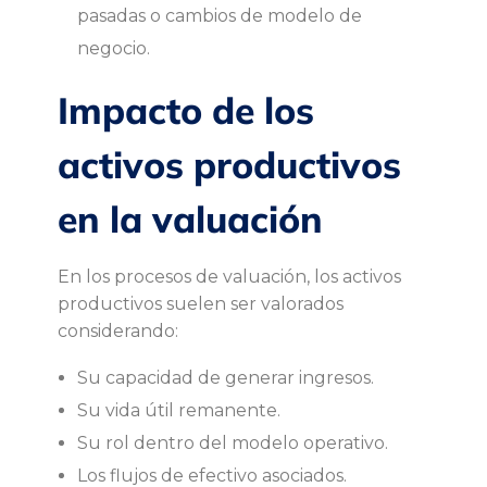
pasadas o cambios de modelo de
i
negocio.
v
Impacto de los
o
activos productivos
s
en la valuación
:
En los procesos de valuación, los activos
i
productivos suelen ser valorados
considerando:
m
Su capacidad de generar ingresos.
p
Su vida útil remanente.
Su rol dentro del modelo operativo.
a
Los flujos de efectivo asociados.