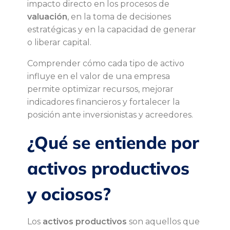
impacto directo en los procesos de
v
valuación
, en la toma de decisiones
estratégicas y en la capacidad de generar
o
o liberar capital.
s
Comprender cómo cada tipo de activo
influye en el valor de una empresa
o
permite optimizar recursos, mejorar
indicadores financieros y fortalecer la
c
posición ante inversionistas y acreedores.
i
¿Qué se entiende por
o
activos productivos
s
y ociosos?
o
Los
activos productivos
son aquellos que