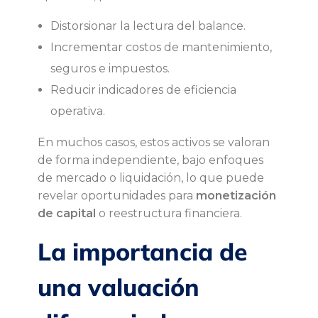
l
Distorsionar la lectura del balance.
Incrementar costos de mantenimiento,
u
seguros e impuestos.
a
Reducir indicadores de eficiencia
operativa.
c
En muchos casos, estos activos se valoran
i
de forma independiente, bajo enfoques
de mercado o liquidación, lo que puede
ó
revelar oportunidades para
monetización
de capital
o reestructura financiera.
n
La importancia de
una valuación