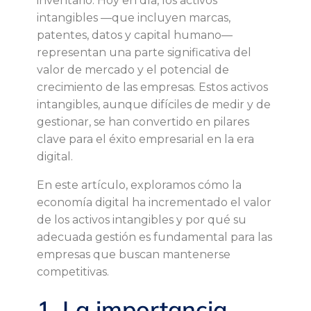
inventario. Hoy en día, los activos
a
intangibles —que incluyen marcas,
patentes, datos y capital humano—
l
representan una parte significativa del
valor de mercado y el potencial de
o
crecimiento de las empresas. Estos activos
intangibles, aunque difíciles de medir y de
r
gestionar, se han convertido en pilares
clave para el éxito empresarial en la era
d
digital.
e
En este artículo, exploramos cómo la
economía digital ha incrementado el valor
l
de los activos intangibles y por qué su
adecuada gestión es fundamental para las
o
empresas que buscan mantenerse
competitivas.
s
1. La importancia