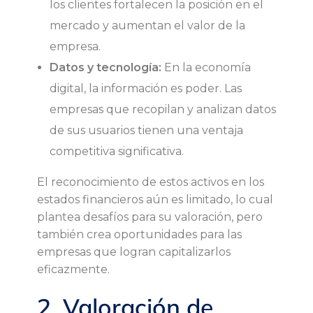
los clientes fortalecen la posición en el
e
mercado y aumentan el valor de la
n
empresa.
Datos y tecnología:
En la economía
l
digital, la información es poder. Las
empresas que recopilan y analizan datos
a
de sus usuarios tienen una ventaja
e
competitiva significativa.
El reconocimiento de estos activos en los
c
estados financieros aún es limitado, lo cual
plantea desafíos para su valoración, pero
o
también crea oportunidades para las
empresas que logran capitalizarlos
n
eficazmente.
o
2. Valoración de