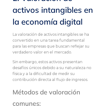
m
activos intangibles en
í
la economía digital
a
La valoración de activos intangibles se ha
d
convertido en una tarea fundamental
para las empresas que buscan reflejar su
i
verdadero valor en el mercado.
Sin embargo, estos activos presentan
g
desafíos únicos debido a su naturaleza no
física y a la dificultad de medir su
i
contribución directa al flujo de ingresos.
t
Métodos de valoración
a
comunes: