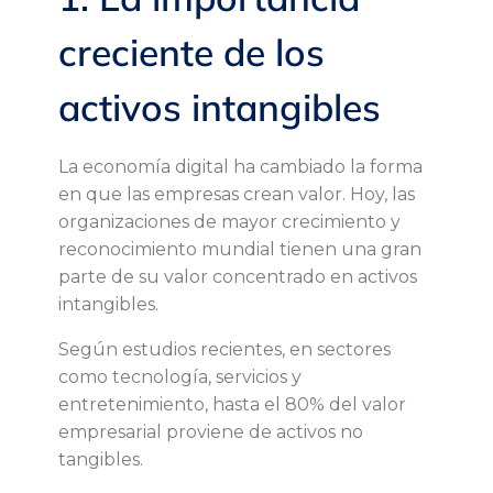
a
creciente de los
c
activos intangibles
t
La economía digital ha cambiado la forma
i
en que las empresas crean valor. Hoy, las
organizaciones de mayor crecimiento y
v
reconocimiento mundial tienen una gran
parte de su valor concentrado en activos
o
intangibles.
s
Según estudios recientes, en sectores
como tecnología, servicios y
i
entretenimiento, hasta el 80% del valor
empresarial proviene de activos no
n
tangibles.