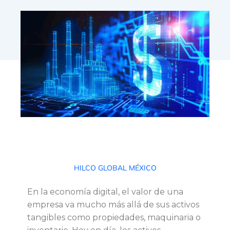
E
HILCO GLOBAL MÉXICO
l
En la economía digital, el valor de una
empresa va mucho más allá de sus activos
v
tangibles como propiedades, maquinaria o