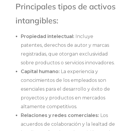
t
Principales tipos de activos
a
intangibles:
n
Propiedad intelectual:
Incluye
patentes, derechos de autor y marcas
g
registradas, que otorgan exclusividad
i
sobre productos o servicios innovadores.
Capital humano:
La experiencia y
b
conocimientos de los empleados son
esenciales para el desarrollo y éxito de
l
proyectos y productos en mercados
e
altamente competitivos.
Relaciones y redes comerciales:
Los
s
acuerdos de colaboración y la lealtad de