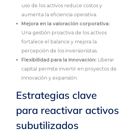
d
uso de los activos reduce costos y
aumenta la eficiencia operativa.
o
Mejora en la valoración corporativa:
Una gestión proactiva de los activos
s
fortalece el balance y mejora la
p
percepción de los inversionistas.
Flexibilidad para la innovación:
Liberar
a
capital permite invertir en proyectos de
innovación y expansión.
r
Estrategias clave
a
para reactivar activos
g
subutilizados
e