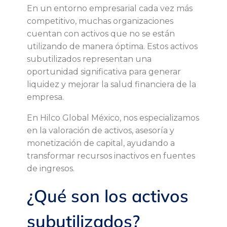
o
En un entorno empresarial cada vez más
competitivo, muchas organizaciones
r
cuentan con activos que no se están
utilizando de manera óptima. Estos activos
e
subutilizados representan una
oportunidad significativa para generar
a
liquidez y mejorar la salud financiera de la
empresa.
c
En Hilco Global México, nos especializamos
t
en la valoración de activos, asesoría y
monetización de capital, ayudando a
i
transformar recursos inactivos en fuentes
de ingresos.
v
¿Qué son los activos
a
subutilizados?