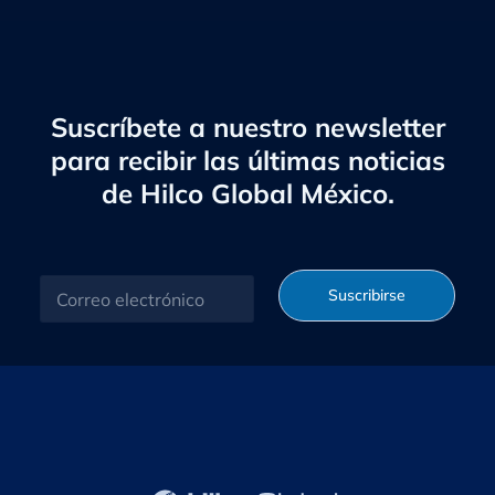
Suscríbete a nuestro newsletter
para recibir las últimas noticias
de Hilco Global México.
C
Suscribirse
o
r
r
e
o
e
l
e
c
t