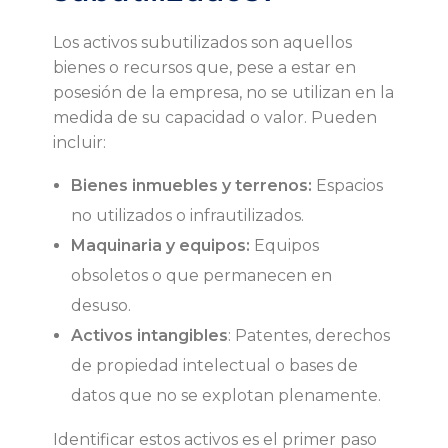
r
Los activos subutilizados son aquellos
a
bienes o recursos que, pese a estar en
posesión de la empresa, no se utilizan en la
c
medida de su capacidad o valor. Pueden
incluir:
t
Bienes inmuebles y terrenos:
Espacios
i
no utilizados o infrautilizados.
Maquinaria y equipos:
Equipos
v
obsoletos o que permanecen en
desuso.
o
Activos intangibles
: Patentes, derechos
s
de propiedad intelectual o bases de
datos que no se explotan plenamente.
s
Identificar estos activos es el primer paso