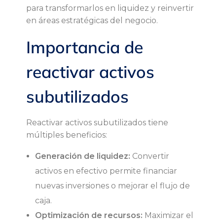
u
para transformarlos en liquidez y reinvertir
en áreas estratégicas del negocio.
b
Importancia de
u
reactivar activos
t
subutilizados
i
Reactivar activos subutilizados tiene
l
múltiples beneficios:
i
Generación de liquidez:
Convertir
activos en efectivo permite financiar
z
nuevas inversiones o mejorar el flujo de
caja.
a
Optimización de recursos:
Maximizar el