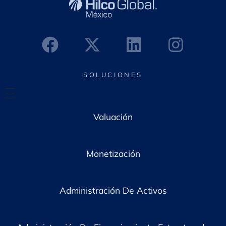
r
ó
n
i
c
o
*
SOLUCIONES
Valuación
Monetización
Administración De Activos