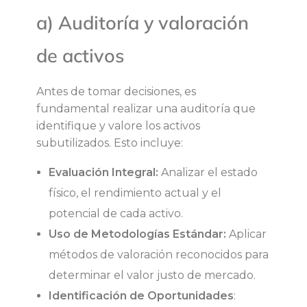
n
a) Auditoría y valoración
e
de activos
r
Antes de tomar decisiones, es
fundamental realizar una auditoría que
a
identifique y valore los activos
subutilizados. Esto incluye:
r
Evaluación Integral:
Analizar el estado
l
físico, el rendimiento actual y el
potencial de cada activo.
i
Uso de Metodologías Estándar:
Aplicar
q
métodos de valoración reconocidos para
determinar el valor justo de mercado.
u
Identificación de Oportunidades
: