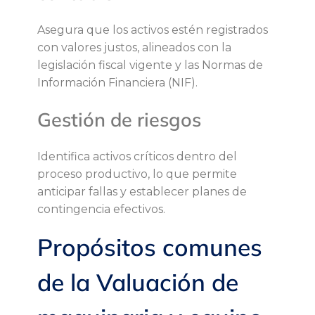
a
Asegura que los activos estén registrados
l
con valores justos, alineados con la
legislación fiscal vigente y las Normas de
:
Información Financiera (NIF).
B
Gestión de riesgos
e
Identifica activos críticos dentro del
n
proceso productivo, lo que permite
anticipar fallas y establecer planes de
e
contingencia efectivos.
Propósitos comunes
f
de la Valuación de
i