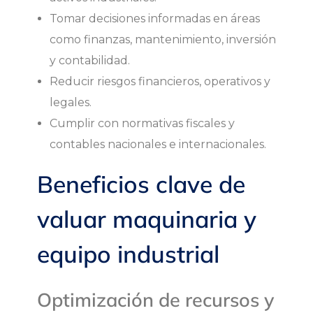
r
Tomar decisiones informadas en áreas
i
como finanzas, mantenimiento, inversión
y contabilidad.
a
Reducir riesgos financieros, operativos y
y
legales.
Cumplir con normativas fiscales y
e
contables nacionales e internacionales.
q
Beneficios clave de
u
valuar maquinaria y
i
equipo industrial
p
Optimización de recursos y