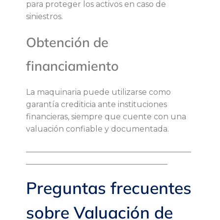
ó
para proteger los activos en caso de
siniestros.
s
Obtención de
i
financiamiento
t
La maquinaria puede utilizarse como
o
garantía crediticia ante instituciones
financieras, siempre que cuente con una
s
valuación confiable y documentada.
y
__________________________________________
____________________________________
s
Preguntas frecuentes
u
sobre Valuación de