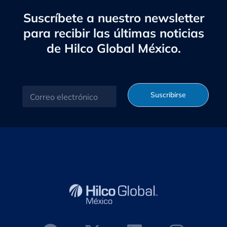
Suscríbete a nuestro newsletter
para recibir las últimas noticias
de Hilco Global México.
C
Suscribirse
o
r
r
e
o
e
l
e
c
t
r
ó
n
i