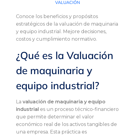
VALUACIÓN
a
Conoce los beneficios y propósitos
estratégicos de la valuación de maquinaria
l
y equipo industrial. Mejore decisiones,
costos y cumplimiento normativo.
u
¿Qué es la Valuación
a
de maquinaria y
c
equipo industrial?
i
ó
La
valuación de maquinaria y equipo
industrial
es un proceso técnico-financiero
n
que permite determinar el valor
económico real de los activos tangibles de
d
una empresa. Esta práctica es