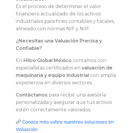
t
Es el proceso de determinar el valor
financiero actualizado de los activos
r
industriales para fines contables y fiscales,
alineado con normas NIF y NIIF.
a
¿Necesitas una Valuación Precisa y
t
Confiable?
é
En
Hilco Global México
contamos con
especialistas certificados en
valuación de
g
maquinaria y equipo industrial
con amplia
experiencia en diversos sectores.
i
Contáctanos
para recibir una asesoría
personalizada y asegurar que tus activos
c
estén correctamente valorados.
o
Conoce más sobre nuestras soluciones en
Valuación