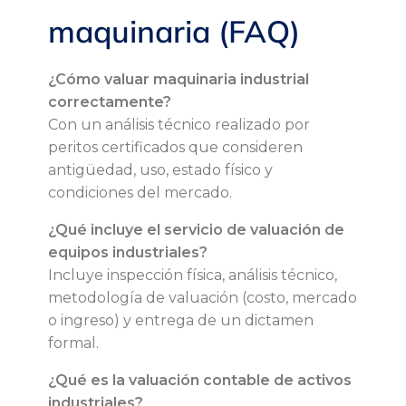
i
maquinaria (FAQ)
m
¿Cómo valuar maquinaria industrial
p
correctamente?
Con un análisis técnico realizado por
a
peritos certificados que consideren
antigüedad, uso, estado físico y
c
condiciones del mercado.
t
¿Qué incluye el servicio de valuación de
equipos industriales?
o
Incluye inspección física, análisis técnico,
metodología de valuación (costo, mercado
e
o ingreso) y entrega de un dictamen
formal.
s
¿Qué es la valuación contable de activos
industriales?