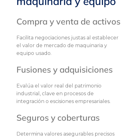
maquinaria y equipo
c
i
Compra y venta de activos
o
Facilita negociaciones justas al establecer
s
el valor de mercado de maquinaria y
equipo usado.
,
Fusiones y adquisiciones
p
Evalúa el valor real del patrimonio
r
industrial, clave en procesos de
integración o escisiones empresariales.
o
Seguros y coberturas
p
Determina valores asegurables precisos