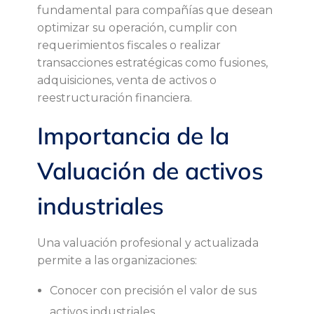
fundamental para compañías que desean
e
optimizar su operación, cumplir con
requerimientos fiscales o realizar
m
transacciones estratégicas como fusiones,
adquisiciones, venta de activos o
a
reestructuración financiera.
Importancia de la
q
Valuación de activos
u
industriales
i
n
Una valuación profesional y actualizada
permite a las organizaciones:
a
Conocer con precisión el valor de sus
activos industriales.