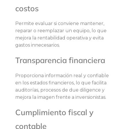
o
costos
i
Permite evaluar si conviene mantener,
n
reparar o reemplazar un equipo, lo que
mejora la rentabilidad operativa y evita
d
gastos innecesarios.
u
Transparencia financiera
s
Proporciona información real y confiable
en los estados financieros, lo que facilita
t
auditorías, procesos de due diligence y
mejora la imagen frente a inversionistas.
r
Cumplimiento fiscal y
i
contable