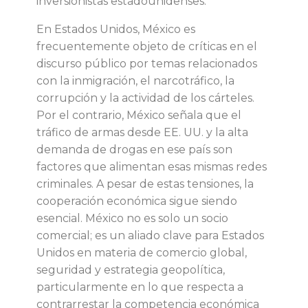
e
inversionistas estadounidenses.
En Estados Unidos, México es
E
frecuentemente objeto de críticas en el
discurso público por temas relacionados
E
con la inmigración, el narcotráfico, la
corrupción y la actividad de los cárteles.
.
Por el contrario, México señala que el
tráfico de armas desde EE. UU. y la alta
U
demanda de drogas en ese país son
factores que alimentan esas mismas redes
U
criminales. A pesar de estas tensiones, la
cooperación económica sigue siendo
.
esencial. México no es solo un socio
comercial; es un aliado clave para Estados
y
Unidos en materia de comercio global,
seguridad y estrategia geopolítica,
M
particularmente en lo que respecta a
contrarrestar la competencia económica