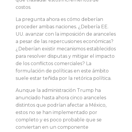
l
costos.
l
La pregunta ahora es cómo deberían
proceder ambas naciones. ¿Debería EE.
o
UU. avanzar con la imposición de aranceles
a pesar de las repercusiones económicas?
d
¿Deberían existir mecanismos establecidos
para resolver disputas y mitigar el impacto
e
de los conflictos comerciales? La
formulación de políticas en este ámbito
a
suele estar teñida por la retórica política.
r
Aunque la administración Trump ha
anunciado hasta ahora cinco aranceles
a
distintos que podrían afectar a México,
estos no se han implementado por
n
completo y es poco probable que se
conviertan en un componente