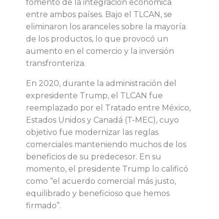
p
fomento de la integración económica
entre ambos países. Bajo el TLCAN, se
l
eliminaron los aranceles sobre la mayoría
de los productos, lo que provocó un
i
aumento en el comercio y la inversión
transfronteriza.
c
En 2020, durante la administración del
a
expresidente Trump, el TLCAN fue
reemplazado por el Tratado entre México,
c
Estados Unidos y Canadá (T-MEC), cuyo
objetivo fue modernizar las reglas
i
comerciales manteniendo muchos de los
beneficios de su predecesor. En su
o
momento, el presidente Trump lo calificó
como “el acuerdo comercial más justo,
n
equilibrado y beneficioso que hemos
firmado”.