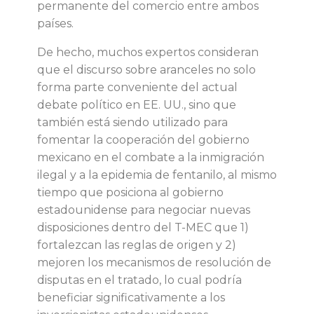
c
permanente del comercio entre ambos
países.
e
De hecho, muchos expertos consideran
l
que el discurso sobre aranceles no solo
forma parte conveniente del actual
e
debate político en EE. UU., sino que
también está siendo utilizado para
s
fomentar la cooperación del gobierno
mexicano en el combate a la inmigración
e
ilegal y a la epidemia de fentanilo, al mismo
tiempo que posiciona al gobierno
n
estadounidense para negociar nuevas
disposiciones dentro del T-MEC que 1)
t
fortalezcan las reglas de origen y 2)
mejoren los mecanismos de resolución de
r
disputas en el tratado, lo cual podría
beneficiar significativamente a los