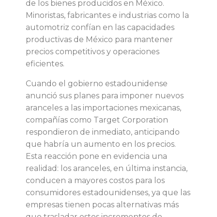
a
de los bienes producidos en México.
Minoristas, fabricantes e industrias como la
l
automotriz confían en las capacidades
productivas de México para mantener
d
precios competitivos y operaciones
eficientes.
e
Cuando el gobierno estadounidense
s
anunció sus planes para imponer nuevos
aranceles a las importaciones mexicanas,
a
compañías como Target Corporation
respondieron de inmediato, anticipando
r
que habría un aumento en los precios.
Esta reacción pone en evidencia una
r
realidad: los aranceles, en última instancia,
conducen a mayores costos para los
o
consumidores estadounidenses, ya que las
empresas tienen pocas alternativas más
que trasladar estos incrementos de