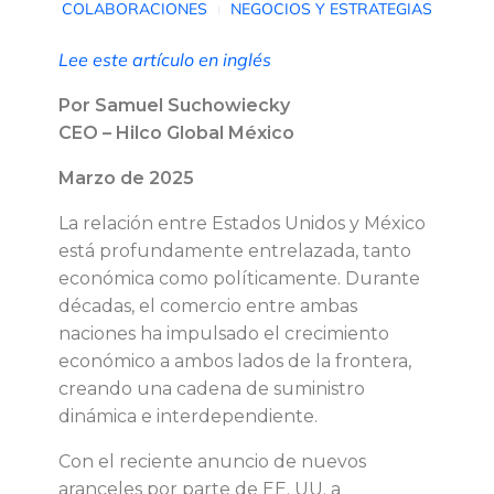
COLABORACIONES
NEGOCIOS Y ESTRATEGIAS
a
Lee este artículo en inglés
s
Por
Samuel Suchowiecky
CEO – Hilco Global México
m
Marzo de 2025
o
La relación entre Estados Unidos y México
está profundamente entrelazada, tanto
t
económica como políticamente. Durante
décadas, el comercio entre ambas
i
naciones ha impulsado el crecimiento
económico a ambos lados de la frontera,
v
creando una cadena de suministro
dinámica e interdependiente.
a
Con el reciente anuncio de nuevos
c
aranceles por parte de EE. UU. a