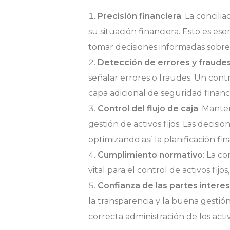
o
Precisión financiera
: La concil
r
su situación financiera. Esto es ese
tomar decisiones informadas sobre
Detección de errores y fraude
t
señalar errores o fraudes. Un cont
capa adicional de seguridad financi
a
Control del flujo de caja
: Mante
gestión de activos fijos. Las decis
n
optimizando así la planificación fin
Cumplimiento normativo
: La c
vital para el control de activos fi
c
Confianza de las partes intere
la transparencia y la buena gestión
i
correcta administración de los activo