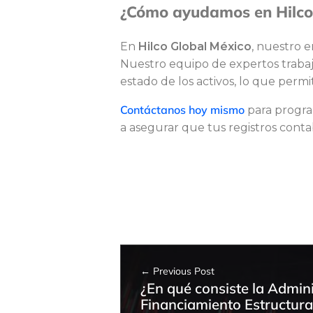
¿Cómo ayudamos en Hilco
a
En
Hilco Global México
, nuestro e
Nuestro equipo de expertos trabaja
d
estado de los activos, lo que permi
Contáctanos hoy mismo
para program
e
a asegurar que tus registros conta
l
a
Previous Post
c
¿En qué consiste la Admin
Financiamiento Estructura