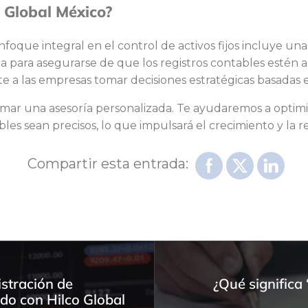
 Global México?
nfoque integral en el control de activos fijos incluye una
 para asegurarse de que los registros contables estén ali
te a las empresas tomar decisiones estratégicas basadas e
ar una asesoría personalizada. Te ayudaremos a optimizar
bles sean precisos, lo que impulsará el crecimiento y la 
Compartir esta entrada:
istración de
¿Qué significa
do con Hilco Global