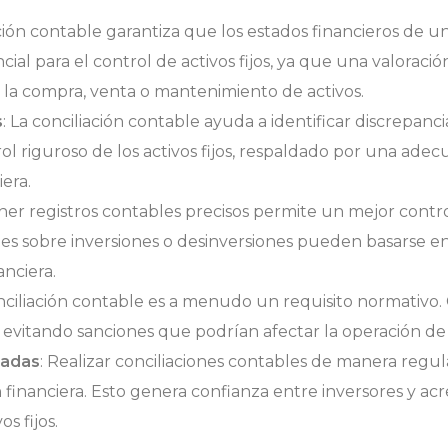
iación contable garantiza que los estados financieros de 
ncial para el control de activos fijos, ya que una valorac
 la compra, venta o mantenimiento de activos.
s
: La conciliación contable ayuda a identificar discrepan
rol riguroso de los activos fijos, respaldado por una ade
era.
ner registros contables precisos permite un mejor control 
iones sobre inversiones o desinversiones pueden basarse en
anciera.
onciliación contable es a menudo un requisito normativo.
jos, evitando sanciones que podrían afectar la operación d
sadas
: Realizar conciliaciones contables de manera re
 financiera. Esto genera confianza entre inversores y ac
s fijos.