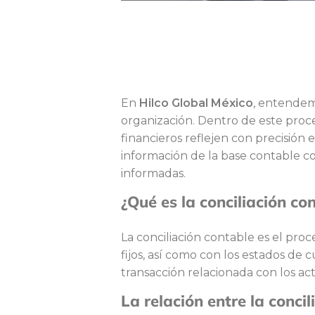
L
En
Hilco Global México
, entendemo
a
organización. Dentro de este proce
financieros reflejen con precisión 
i
información de la base contable coi
informadas.
¿Qué es la conciliación co
m
La conciliación contable es el pro
fijos, así como con los estados de 
p
transacción relacionada con los act
La relación entre la concil