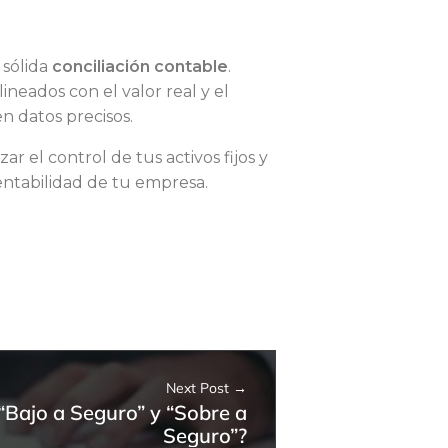
 sólida
conciliación contable
.
neados con el valor real y el
n datos precisos.
 el control de tus activos fijos y
rentabilidad de tu empresa.
Next Post
 “Bajo a Seguro” y “Sobre a
Seguro”?