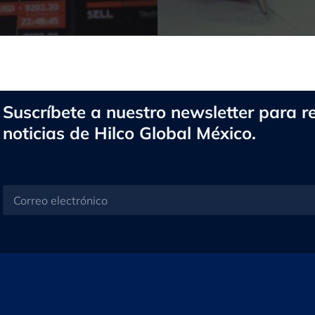
Suscríbete a nuestro newsletter para re
noticias de Hilco Global México.
C
o
r
r
e
o
e
l
e
c