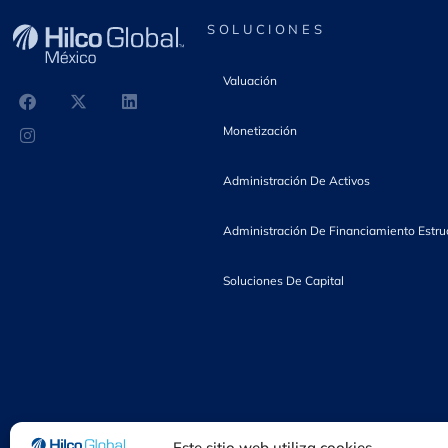
a
SOLUCIONES
c
Valuación
i
Monetización
Administración De Activos
ó
Administración De Financiamiento Estru
n
Soluciones De Capital
c
o
Este sitio web utiliza cookies