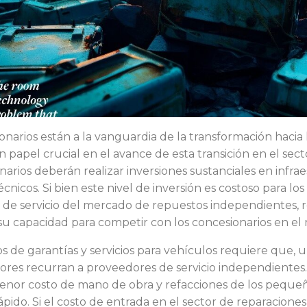
onarios están a la vanguardia de la transformación hacia
 papel crucial en el avance de esta transición en el sect
narios deberán realizar inversiones sustanciales en infra
écnicos. Si bien este nivel de inversión es costoso para lo
de servicio del mercado de repuestos independientes, rea
 su capacidad para competir con los concesionarios en el
 de garantías y servicios para vehículos requiere que, u
ores recurran a proveedores de servicio independientes
or costo de mano de obra y refacciones de los pequeños
ápido. Si el costo de entrada en el sector de reparaciones