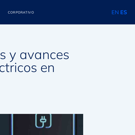
EN
ES
CORPORATIVO
os y avances
ctricos en