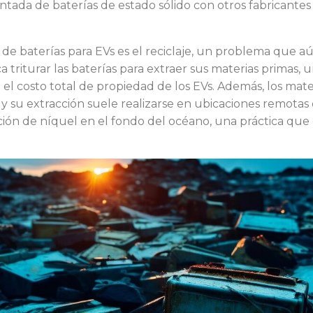
ntada de baterías de estado sólido con otros fabricantes
 de baterías para EVs es el reciclaje, un problema que a
ca triturar las baterías para extraer sus materias primas,
l costo total de propiedad de los EVs. Además, los mater
, y su extracción suele realizarse en ubicaciones remotas
acción de níquel en el fondo del océano, una práctica q