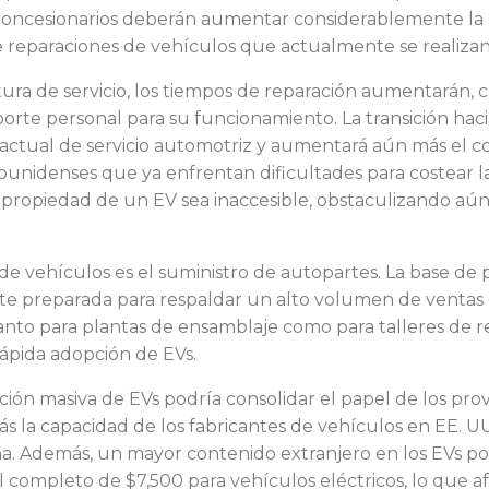
s concesionarios deberán aumentar considerablemente la 
reparaciones de vehículos que actualmente se realizan
uctura de servicio, los tiempos de reparación aumentarán
rte personal para su funcionamiento. La transición ha
ctual de servicio automotriz y aumentará aún más el co
nidenses que ya enfrentan dificultades para costear l
a propiedad de un EV sea inaccesible, obstaculizando aú
.
n de vehículos es el suministro de autopartes. La base d
e preparada para respaldar un alto volumen de ventas de
tanto para plantas de ensamblaje como para talleres de 
rápida adopción de EVs.
ción masiva de EVs podría consolidar el papel de los pr
s la capacidad de los fabricantes de vehículos en EE. U
a. Además, un mayor contenido extranjero en los EVs po
al completo de $7,500 para vehículos eléctricos, lo que a