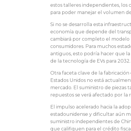
s
estos talleres independientes, lo
para poder manejar el volumen de 
y
Si no se desarrolla esta infraestr
economía que depende del transpo
cambiará por completo el modelo a
a
consumidores. Para muchos estadou
antiguos, esto podría hacer que l
de la tecnología de EVs para 2032
v
Otra faceta clave de la fabricació
Estados Unidos no está actualment
a
mercado. El suministro de piezas 
repuestos se verá afectado por la 
El impulso acelerado hacia la adop
n
estadounidense y dificultar aún má
suministro independientes de Chin
que califiquen para el crédito fisc