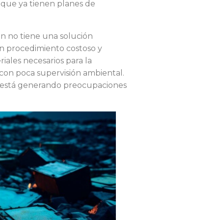
 que ya tienen planes de
ún no tiene una solución
 un procedimiento costoso y
iales necesarios para la
 con poca supervisión ambiental.
ue está generando preocupaciones