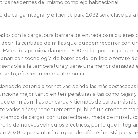
 otros residentes del mismo complejo habitacional.
 de carga integral y eficiente para 2032 será clave para 
dos con la carga, otra barrera de entrada para quienes
es decir, la cantidad de millas que pueden recorrer con u
 EV es de aproximadamente 500 millas por carga, aunq
cionan con tecnología de baterías de ion-litio o fosfato de
es sensible a la temperatura y tiene una menor densidad e
o tanto, ofrecen menor autonomía.
iones de batería alternativas, siendo las más destacadas l
e funciona mejor tanto en temperaturas altas como bajas
duce en más millas por carga y tiempos de carga más ráp
nte varios años y recientemente publicó un cronograma 
tiempo de carga), con una fecha estimada de introducci
rollo de nuevos vehículos eléctricos, por lo que integra
en 2028 representará un gran desafío. Aún está por vers