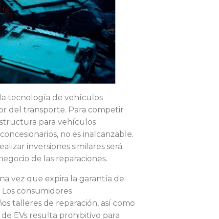
 la tecnología de vehículos
or del transporte. Para competir
estructura para vehículos
s concesionarios, no es inalcanzable.
lizar inversiones similares será
 negocio de las reparaciones.
na vez que expira la garantía de
. Los consumidores
 talleres de reparación, así como
 de EVs resulta prohibitivo para