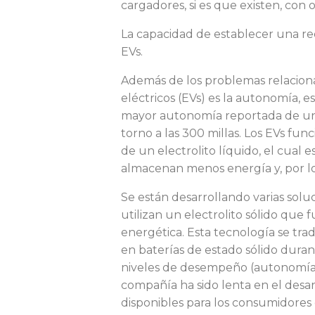
s
cargadores, si es que existen, con
La capacidad de establecer una red
EVs.
o
Además de los problemas relaciona
eléctricos (EVs) es la autonomía, 
b
mayor autonomía reportada de un
torno a las 300 millas. Los EVs fun
de un electrolito líquido, el cual 
s
almacenan menos energía y, por l
Se están desarrollando varias soluc
t
utilizan un electrolito sólido qu
energética. Esta tecnología se tra
en baterías de estado sólido dura
á
niveles de desempeño (autonomía/
compañía ha sido lenta en el desar
disponibles para los consumidores 