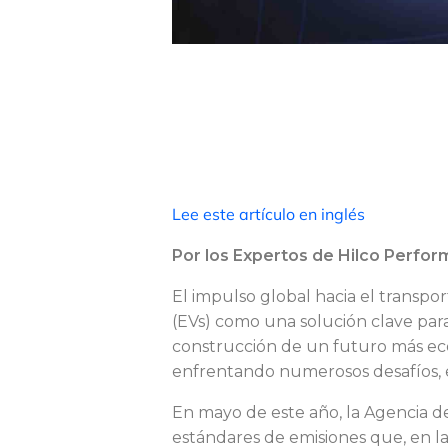
S
u
Lee este artículo en inglés
Por los Expertos de Hilco Perfo
p
El impulso global hacia el transpo
(EVs) como una solución clave para
e
construcción de un futuro más eco
enfrentando numerosos desafíos, e
r
En mayo de este año, la Agencia d
estándares de emisiones que, en la 