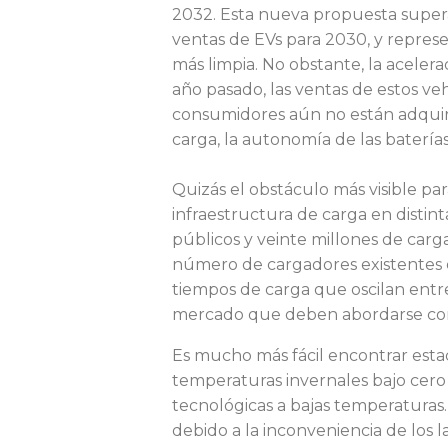
2032. Esta nueva propuesta supera
a
ventas de EVs para 2030, y repres
más limpia. No obstante, la aceler
año pasado, las ventas de estos ve
n
consumidores aún no están adquirie
carga, la autonomía de las baterías
d
Quizás el obstáculo más visible para
infraestructura de carga en distint
públicos y veinte millones de car
o
número de cargadores existentes e
tiempos de carga que oscilan entre
l
mercado que deben abordarse con u
Es mucho más fácil encontrar estac
temperaturas invernales bajo cero 
o
tecnológicas a bajas temperaturas.
debido a la inconveniencia de los 