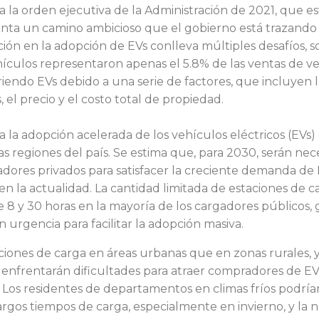
 la orden ejecutiva de la Administración de 2021, que es
enta un camino ambicioso que el gobierno está trazando 
ación en la adopción de EVs conlleva múltiples desafíos, 
hículos representaron apenas el 5.8% de las ventas de ve
ndo EVs debido a una serie de factores, que incluyen la
, el precio y el costo total de propiedad.
 la adopción acelerada de los vehículos eléctricos (EVs) es
as regiones del país. Se estima que, para 2030, serán nec
gadores privados para satisfacer la creciente demanda d
n la actualidad. La cantidad limitada de estaciones de 
 8 y 30 horas en la mayoría de los cargadores públicos, 
rgencia para facilitar la adopción masiva.
iones de carga en áreas urbanas que en zonas rurales, y 
enfrentarán dificultades para atraer compradores de EVs
 Los residentes de departamentos en climas fríos podrían
largos tiempos de carga, especialmente en invierno, y la 