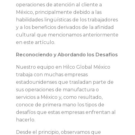
a
operaciones de atención al cliente a
México, principalmente debido a las
s
habilidades lingüísticas de los trabajadores
y a los beneficios derivados de la afinidad
e
cultural que mencionamos anteriormente
en este artículo.
m
Reconociendo y Abordando los Desafíos
p
Nuestro equipo en Hilco Global México
r
trabaja con muchas empresas
estadounidenses que trasladan parte de
e
sus operaciones de manufactura o
servicios a México y, como resultado,
s
conoce de primera mano los tipos de
desafíos que estas empresas enfrentan al
a
hacerlo.
Desde el principio, observamos que