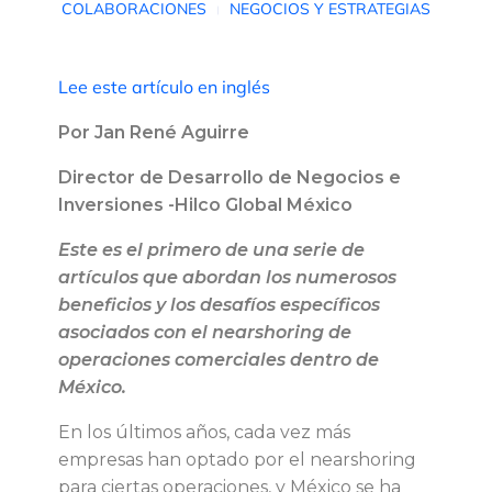
COLABORACIONES
NEGOCIOS Y ESTRATEGIAS
a
Lee este artículo en inglés
t
Por Jan René Aguirre
i
Director de Desarrollo de Negocios e
c
Inversiones -Hilco Global México
Este es el primero de una serie de
e
artículos que abordan los numerosos
beneficios y los desafíos específicos
s
asociados con el nearshoring de
operaciones comerciales dentro de
d
México.
e
En los últimos años, cada vez más
empresas han optado por el nearshoring
l
para ciertas operaciones, y México se ha