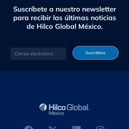
Suscríbete a nuestro newsletter
para recibir las últimas noticias
de Hilco Global México.
C
Suscribirse
o
r
r
e
o
e
l
e
c
t
r
ó
n
i