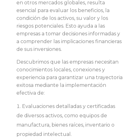
p
en otros mercados globales, resulta
esencial para evaluar los beneficios, la
o
condición de los activos, su valor y los
riesgos potenciales. Esto ayuda a las
r
empresas a tomar decisiones informadas y
a comprender las implicaciones financieras
e
de sus inversiones.
l
Descubrimos que las empresas necesitan
conocimientos locales, conexiones y
n
experiencia para garantizar una trayectoria
exitosa mediante la implementación
e
efectiva de:
Evaluaciones detalladas y certificadas
a
de diversos activos, como equipos de
r
manufactura, bienes raíces, inventario o
propiedad intelectual.