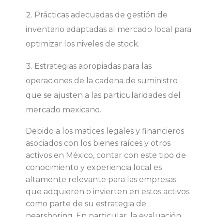
s
Prácticas adecuadas de gestión de
h
inventario adaptadas al mercado local para
optimizar los niveles de stock.
o
Estrategias apropiadas para las
r
operaciones de la cadena de suministro
que se ajusten a las particularidades del
i
mercado mexicano.
n
Debido a los matices legales y financieros
asociados con los bienes raíces y otros
g
activos en México, contar con este tipo de
conocimiento y experiencia local es
e
altamente relevante para las empresas
que adquieren o invierten en estos activos
n
como parte de su estrategia de
nearshoring. En particular, la evaluación