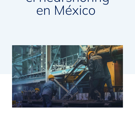
en México
M