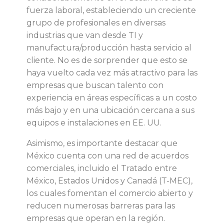
d
fuerza laboral, estableciendo un creciente
e
grupo de profesionales en diversas
industrias que van desde TI y
s
manufactura/producción hasta servicio al
cliente. No es de sorprender que esto se
a
haya vuelto cada vez más atractivo para las
empresas que buscan talento con
f
experiencia en áreas específicas a un costo
más bajo y en una ubicación cercana a sus
í
equipos e instalaciones en EE. UU.
Asimismo, es importante destacar que
o
México cuenta con una red de acuerdos
comerciales, incluido el Tratado entre
s
México, Estados Unidos y Canadá (T-MEC),
los cuales fomentan el comercio abierto y
ú
reducen numerosas barreras para las
empresas que operan en la región.