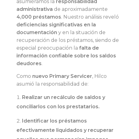
asumiéramos la
responsabilidad
administrativa
de aproximadamente
s
4,000 préstamos
. Nuestro análisis reveló
deficiencias significativas en la
a
documentación
y en la situación de
recuperación de los préstamos, siendo de
l
especial preocupación la
falta de
información confiable sobre los saldos
e
deudores
.
n
Como
nuevo Primary Servicer
, Hilco
asumió la responsabilidad de:
m
Realizar un recálculo de saldos y
a
conciliarlos con los prestatarios.
l
Identificar los préstamos
efectivamente liquidados y recuperar