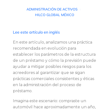
L
ADMINISTRACIÓN DE ACTIVOS
HILCO GLOBAL MÉXICO
o
s
Lee este artículo en inglés
a
En este artículo, analizamos una práctica
recomendada en evolución para
d
establecer los parámetros de la estructura
de un préstamo y cómo la previsión puede
m
ayudar a mitigar posibles riesgos para los
acreedores al garantizar que se sigan
i
prácticas comerciales consistentes y éticas
en la administración del proceso de
n
préstamo.
Imagina este escenario: compraste un
i
automóvil hace aproximadamente un año,