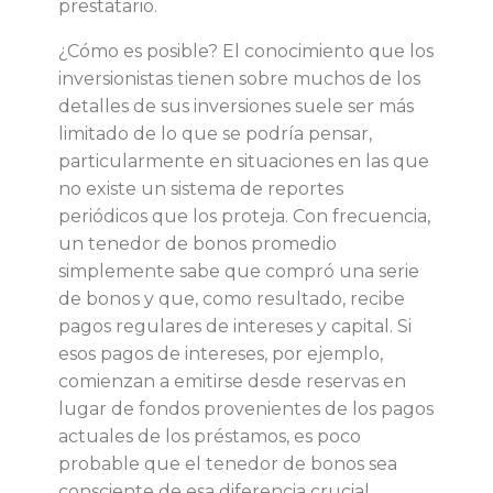
prestatario.
u
¿Cómo es posible? El conocimiento que los
inversionistas tienen sobre muchos de los
t
detalles de sus inversiones suele ser más
limitado de lo que se podría pensar,
o
particularmente en situaciones en las que
no existe un sistema de reportes
s
periódicos que los proteja. Con frecuencia,
un tenedor de bonos promedio
b
simplemente sabe que compró una serie
de bonos y que, como resultado, recibe
r
pagos regulares de intereses y capital. Si
esos pagos de intereses, por ejemplo,
i
comienzan a emitirse desde reservas en
lugar de fondos provenientes de los pagos
n
actuales de los préstamos, es poco
probable que el tenedor de bonos sea
d
consciente de esa diferencia crucial.