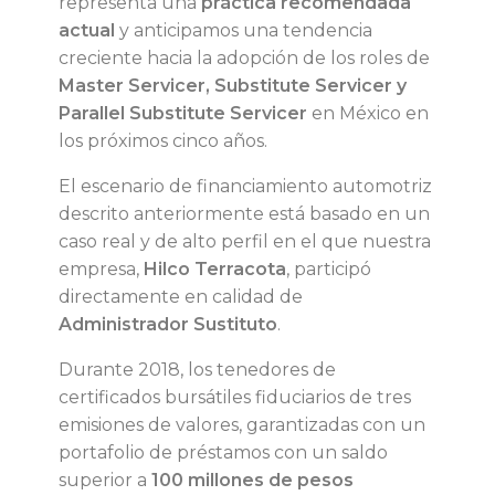
representa una
práctica recomendada
actual
y anticipamos una tendencia
o
creciente hacia la adopción de los roles de
Master Servicer, Substitute Servicer y
n
Parallel Substitute Servicer
en México en
los próximos cinco años.
o
El escenario de financiamiento automotriz
s
descrito anteriormente está basado en un
caso real y de alto perfil en el que nuestra
c
empresa,
Hilco Terracota
, participó
directamente en calidad de
u
Administrador Sustituto
.
a
Durante 2018, los tenedores de
certificados bursátiles fiduciarios de tres
n
emisiones de valores, garantizadas con un
portafolio de préstamos con un saldo
d
superior a
100 millones de pesos