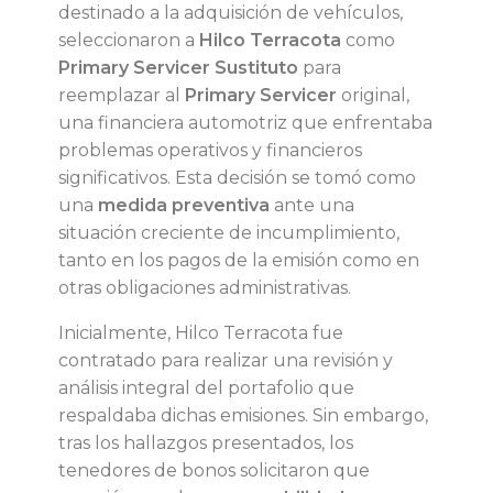
destinado a la adquisición de vehículos,
o
seleccionaron a
Hilco Terracota
como
Primary Servicer Sustituto
para
l
reemplazar al
Primary Servicer
original,
una financiera automotriz que enfrentaba
a
problemas operativos y financieros
significativos. Esta decisión se tomó como
s
una
medida preventiva
ante una
situación creciente de incumplimiento,
c
tanto en los pagos de la emisión como en
otras obligaciones administrativas.
o
Inicialmente, Hilco Terracota fue
contratado para realizar una revisión y
s
análisis integral del portafolio que
respaldaba dichas emisiones. Sin embargo,
a
tras los hallazgos presentados, los
tenedores de bonos solicitaron que
s