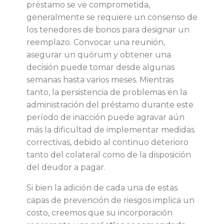
préstamo se ve comprometida,
e
generalmente se requiere un consenso de
los tenedores de bonos para designar un
d
reemplazo. Convocar una reunión,
asegurar un quórum y obtener una
o
decisión puede tomar desde algunas
semanas hasta varios meses. Mientras
r
tanto, la persistencia de problemas en la
administración del préstamo durante este
e
período de inacción puede agravar aún
más la dificultad de implementar medidas
s
correctivas, debido al continuo deterioro
tanto del colateral como de la disposición
d
del deudor a pagar.
Si bien la adición de cada una de estas
e
capas de prevención de riesgos implica un
costo, creemos que su incorporación
b