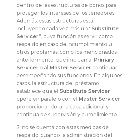
dentro de las estructuras de bonos para
d
proteger los intereses de los tenedores.
Además, estas estructuras están
o
incluyendo cada vez más un
“Substitute
Servicer”
, cuya función es servir como
r
respaldo en caso de incumplimiento u
otros problemas, como los mencionados
e
anteriormente, que impidan al
Primary
Servicer
o al
Master Servicer
continuar
s
desempeñando sus funciones. En algunos
casos, la estructura del préstamo
y
establece que el
Substitute Servicer
opere en paralelo con el
Master Servicer
,
t
proporcionando una capa adicional y
continua de supervisión y cumplimiento.
e
Si no se cuenta con estas medidas de
n
respaldo, cuando la administración del