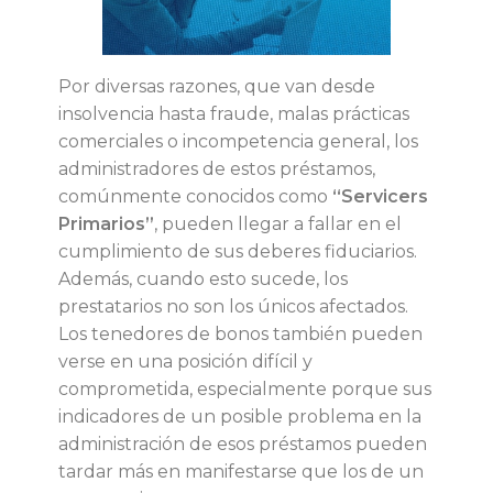
e
s
Por diversas razones, que van desde
insolvencia hasta fraude, malas prácticas
y
comerciales o incompetencia general, los
administradores de estos préstamos,
s
comúnmente conocidos como
“Servicers
Primarios”
, pueden llegar a fallar en el
u
cumplimiento de sus deberes fiduciarios.
Además, cuando esto sucede, los
s
prestatarios no son los únicos afectados.
Los tenedores de bonos también pueden
t
verse en una posición difícil y
comprometida, especialmente porque sus
i
indicadores de un posible problema en la
administración de esos préstamos pueden
t
tardar más en manifestarse que los de un