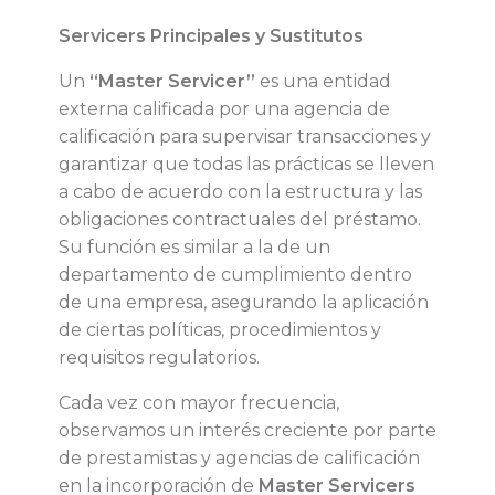
i
Servicers Principales y Sustitutos
Un
“Master Servicer”
es una entidad
ó
externa calificada por una agencia de
calificación para supervisar transacciones y
n
garantizar que todas las prácticas se lleven
a cabo de acuerdo con la estructura y las
a
obligaciones contractuales del préstamo.
Su función es similar a la de un
a
departamento de cumplimiento dentro
de una empresa, asegurando la aplicación
c
de ciertas políticas, procedimientos y
requisitos regulatorios.
r
Cada vez con mayor frecuencia,
e
observamos un interés creciente por parte
de prestamistas y agencias de calificación
e
en la incorporación de
Master Servicers