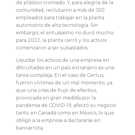
de plástico cromado. Y, para alegría de la
c
comunidad, reclutaron a más de 350
empleados para trabajar en la planta
l
automotriz de alta tecnología. Sin
embargo, el entusiasmo no duró mucho;
a
para 2022, la planta cerró y los activos
comenzaron a ser subastados.
v
Liquidar los activos de una empresa en
dificultades en un país extranjero es una
e
tarea compleja. En el caso de Certus,
fueron víctimas de un mal momento, ya
p
que una crisis de flujo de efectivo,
provocada en gran medida por la
a
pandemia de COVID-19, afectó su negocio
tanto en Canadá como en México, lo que
r
obligó a la empresa a declararse en
bancarrota.
a