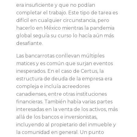
era insuficiente y que no podían
d
completar el trabajo. Este tipo de tarea es
difícil en cualquier circunstancia, pero
a
hacerlo en México mientras la pandemia
global seguía su curso lo hacía aún más
d
desafiante.
e
Las bancarrotas conllevan múltiples
matices y es común que surjan eventos
s
inesperados. En el caso de Certus, la
estructura de deuda de la empresa era
d
compleja e incluía acreedores
canadienses, entre otras instituciones
e
financieras. También había varias partes
interesadas en la venta de los activos, más
l
allá de los bancos e inversionistas,
incluyendo al propietario del inmueble y
a
la comunidad en general. Un punto