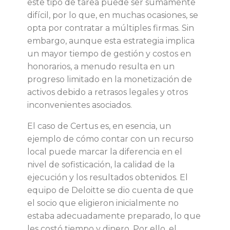
este tipo de tarea puede ser sumamente
difícil, por lo que, en muchas ocasiones, se
p
opta por contratar a múltiples firmas. Sin
embargo, aunque esta estrategia implica
r
un mayor tiempo de gestión y costos en
honorarios, a menudo resulta en un
e
progreso limitado en la monetización de
activos debido a retrasos legales y otros
s
inconvenientes asociados.
a
El caso de Certus es, en esencia, un
ejemplo de cómo contar con un recurso
s
local puede marcar la diferencia en el
nivel de sofisticación, la calidad de la
e
ejecución y los resultados obtenidos. El
equipo de Deloitte se dio cuenta de que
n
el socio que eligieron inicialmente no
estaba adecuadamente preparado, lo que
les costó tiempo y dinero. Por ello, el