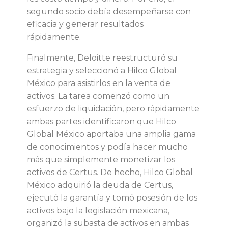
d
segundo socio debía desempeñarse con
i
eficacia y generar resultados
rápidamente.
f
Finalmente, Deloitte reestructuró su
estrategia y seleccionó a Hilco Global
i
México para asistirlos en la venta de
activos. La tarea comenzó como un
c
esfuerzo de liquidación, pero rápidamente
ambas partes identificaron que Hilco
u
Global México aportaba una amplia gama
de conocimientos y podía hacer mucho
l
más que simplemente monetizar los
activos de Certus. De hecho, Hilco Global
t
México adquirió la deuda de Certus,
ejecutó la garantía y tomó posesión de los
a
activos bajo la legislación mexicana,
organizó la subasta de activos en ambas