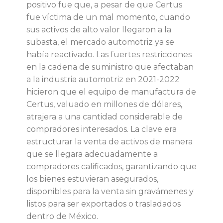
positivo fue que, a pesar de que Certus
v
fue víctima de un mal momento, cuando
sus activos de alto valor llegaron a la
e
subasta, el mercado automotriz ya se
había reactivado. Las fuertes restricciones
n
en la cadena de suministro que afectaban
a la industria automotriz en 2021-2022
t
hicieron que el equipo de manufactura de
Certus, valuado en millones de dólares,
a
atrajera a una cantidad considerable de
compradores interesados. La clave era
d
estructurar la venta de activos de manera
que se llegara adecuadamente a
e
compradores calificados, garantizando que
los bienes estuvieran asegurados,
a
disponibles para la venta sin gravámenes y
listos para ser exportados o trasladados
c
dentro de México.