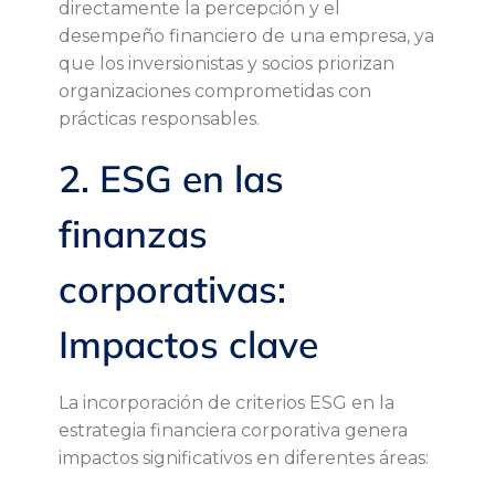
directamente la percepción y el
i
desempeño financiero de una empresa, ya
que los inversionistas y socios priorizan
n
organizaciones comprometidas con
prácticas responsables.
a
2. ESG en las
n
finanzas
z
corporativas:
a
Impactos clave
s
La incorporación de criterios ESG en la
c
estrategia financiera corporativa genera
impactos significativos en diferentes áreas:
o