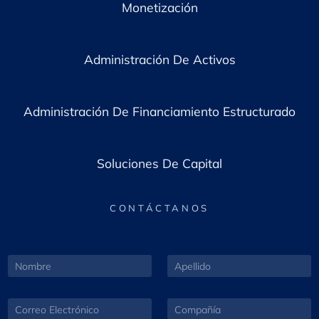
Monetización
Administración De Activos
Administración De Financiamiento Estructurado
Soluciones De Capital
CONTÁCTANOS
N
A
o
p
m
e
b
l
C
C
r
l
o
o