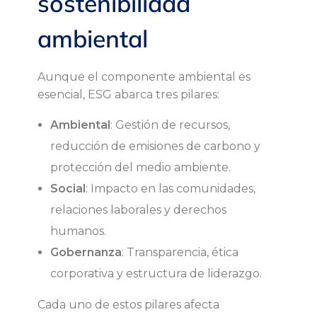
sostenibilidad
E
ambiental
S
Aunque el componente ambiental es
G
esencial, ESG abarca tres pilares:
e
Ambiental
: Gestión de recursos,
reducción de emisiones de carbono y
n
protección del medio ambiente.
l
Social
: Impacto en las comunidades,
relaciones laborales y derechos
a
humanos.
Gobernanza
: Transparencia, ética
s
corporativa y estructura de liderazgo.
f
Cada uno de estos pilares afecta