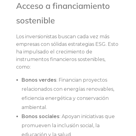
Acceso a financiamiento
r
sostenible
p
o
Los inversionistas buscan cada vez más
empresas con sólidas estrategias ESG. Esto
r
ha impulsado el crecimiento de
instrumentos financieros sostenibles,
a
como:
Bonos verdes
: Financian proyectos
t
relacionados con energías renovables,
i
eficiencia energética y conservación
ambiental.
v
Bonos sociales
: Apoyan iniciativas que
promueven la inclusión social, la
a
educación y la salud.