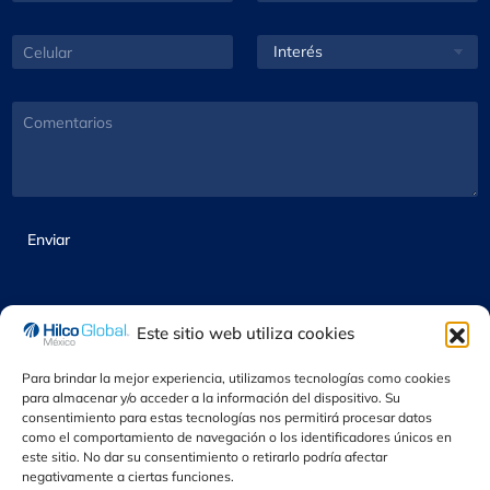
e
i
r
m
*
d
r
p
C
I
o
e
a
e
n
*
o
ñ
l
t
E
í
u
e
C
l
a
l
r
o
e
*
a
é
m
c
r
s
e
t
*
*
n
r
t
C
ó
a
Enviar
ó
n
r
d
i
i
i
c
o
g
o
s
o
*
Este sitio web utiliza cookies
*
E
Para brindar la mejor experiencia, utilizamos tecnologías como cookies
l
para almacenar y/o acceder a la información del dispositivo. Su
e
consentimiento para estas tecnologías nos permitirá procesar datos
c
como el comportamiento de navegación o los identificadores únicos en
© 2024 Hilco Global México. Todos los derechos reservados,
t
este sitio. No dar su consentimiento o retirarlo podría afectar
r
negativamente a ciertas funciones.