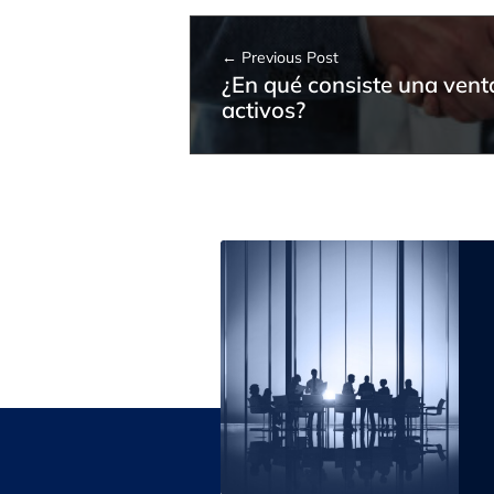
l
Previous Post
¿En qué consiste una vent
a
activos?
s
e
m
p