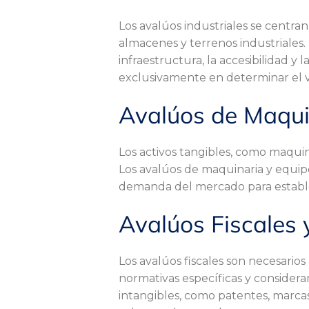
p
Los avalúos industriales se centran
almacenes y terrenos industriales.
o
infraestructura, la accesibilidad y
exclusivamente en determinar el va
Avalúos de Maqui
d
Los activos tangibles, como maqui
e
Los avalúos de maquinaria y equipo
demanda del mercado para establec
a
Avalúos Fiscales 
v
Los avalúos fiscales son necesarios 
normativas específicas y consideran
intangibles, como patentes, marca