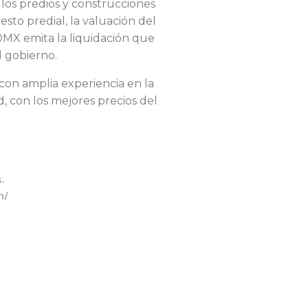
e los predios y construcciones
uesto predial, la valuación del
CDMX emita la liquidación que
l
gobierno.
con amplia experiencia en la
d, con los mejores precios del
.
n/