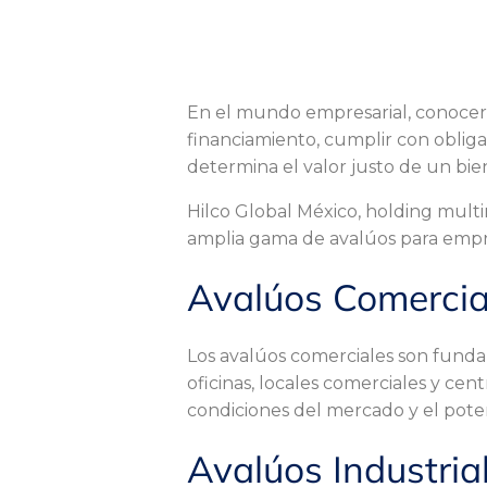
¿
En el mundo empresarial, conocer e
Q
financiamiento, cumplir con obliga
determina el valor justo de un bie
u
Hilco Global México, holding multi
amplia gama de avalúos para empre
é
Avalúos Comercia
t
Los avalúos comerciales son funda
oficinas, locales comerciales y cen
condiciones del mercado y el poten
i
Avalúos Industria