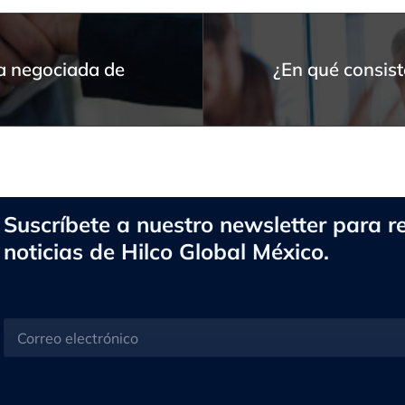
a negociada de
¿En qué consist
Suscríbete a nuestro newsletter para re
noticias de Hilco Global México.
C
o
r
r
e