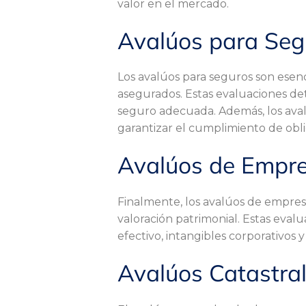
a
valor en el mercado.
Avalúos para Seg
l
Los avalúos para seguros son esenc
ú
asegurados. Estas evaluaciones det
seguro adecuada. Además, los avalú
garantizar el cumplimiento de obl
o
Avalúos de Empr
s
Finalmente, los avalúos de empresa
valoración patrimonial. Estas eval
efectivo, intangibles corporativos
r
Avalúos Catastra
e