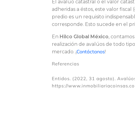
El avalúo catastral o el valor catas
adheridas a éstos, este valor fiscal
a
predio es un requisito indispensab
corresponde. Esto sucede en el pr
l
En
Hilco
Global
México
, contamos
realización de avalúos de todo tipo
Contáctanos
mercado. ¡
!
i
Referencias
z
Entidos. (2022, 31 agosto). Avalúo
https://www.inmobiliariacoinsas.c
a
n