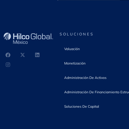
r
e
SOLUCIONES
s
Valuación
a
Monetización
Administración De Activos
s
Administración De Financiamiento Estru
?
Soluciones De Capital