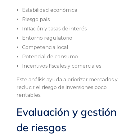
i
Estabilidad económica
o
Riesgo país
Inflación y tasas de interés
s
Entorno regulatorio
Competencia local
i
Potencial de consumo
n
Incentivos fiscales y comerciales
Este análisis ayuda a priorizar mercados y
t
reducir el riesgo de inversiones poco
rentables.
e
Evaluación y gestión
r
de riesgos
n