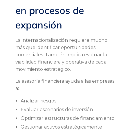
l
en procesos de
a
expansión
e
La internacionalización requiere mucho
x
más que identificar oportunidades
comerciales. También implica evaluar la
p
viabilidad financiera y operativa de cada
movimiento estratégico.
a
La asesoría financiera ayuda a las empresas
a:
n
Analizar riesgos
s
Evaluar escenarios de inversión
i
Optimizar estructuras de financiamiento
Gestionar activos estratégicamente