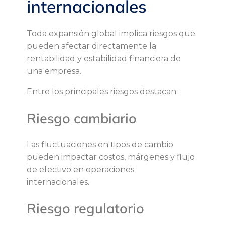
internacionales
a
c
Toda expansión global implica riesgos que
pueden afectar directamente la
i
rentabilidad y estabilidad financiera de
una empresa.
o
Entre los principales riesgos destacan:
n
Riesgo cambiario
a
Las fluctuaciones en tipos de cambio
l
pueden impactar costos, márgenes y flujo
de efectivo en operaciones
e
internacionales.
Riesgo regulatorio
s