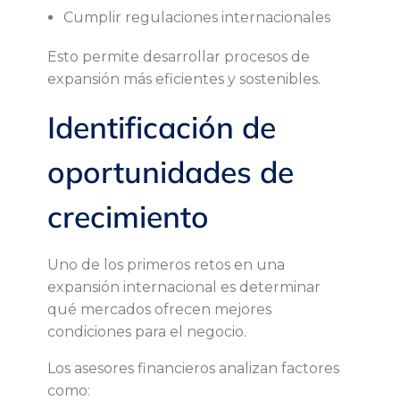
ó
Cumplir regulaciones internacionales
n
Esto permite desarrollar procesos de
expansión más eficientes y sostenibles.
d
Identificación de
e
oportunidades de
n
crecimiento
e
Uno de los primeros retos en una
g
expansión internacional es determinar
qué mercados ofrecen mejores
o
condiciones para el negocio.
c
Los asesores financieros analizan factores
como: