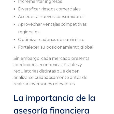
a
Incrementar ingresos
Diversificar riesgos comerciales
n
Acceder a nuevos consumidores
Aprovechar ventajas competitivas
c
regionales
i
Optimizar cadenas de suministro
Fortalecer su posicionamiento global
e
Sin embargo, cada mercado presenta
r
condiciones económicas, fiscales y
regulatorias distintas que deben
a
analizarse cuidadosamente antes de
realizar inversiones relevantes.
e
La importancia de la
n
asesoría financiera