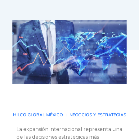
E
HILCO GLOBAL MÉXICO
NEGOCIOS Y ESTRATEGIAS
l
La expansión internacional representa una
de las decisiones estratégicas más