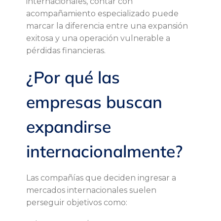
e
internacionales, contar con
acompañamiento especializado puede
s
marcar la diferencia entre una expansión
exitosa y una operación vulnerable a
o
pérdidas financieras.
¿Por qué las
r
empresas buscan
í
expandirse
a
internacionalmente?
f
i
Las compañías que deciden ingresar a
mercados internacionales suelen
n
perseguir objetivos como: